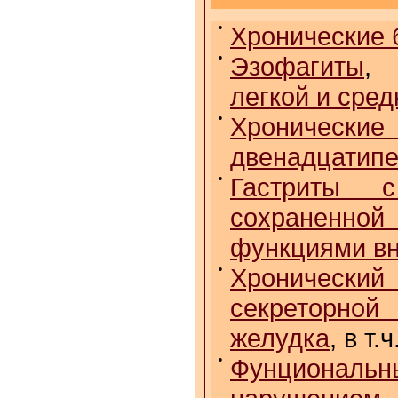
•
Хронические 
•
Эзофагиты
легкой и сре
•
Хрониче
двенадцатипе
•
Гастриты с
сохраненн
функциями вн
•
Хронически
секреторной
желудка
, в т
•
Фунционал