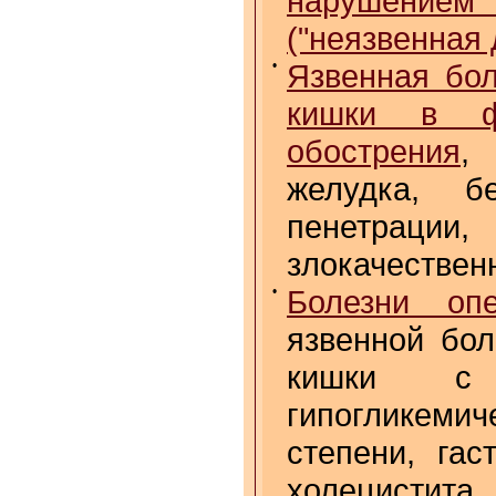
нарушением 
("неязвенная 
•
Язвенная бол
кишки в ф
обострения
,
желудка, б
пенетраци
злокачествен
•
Болезни опе
язвенной бол
кишки с н
гипогликеми
степени, гас
холецистита,