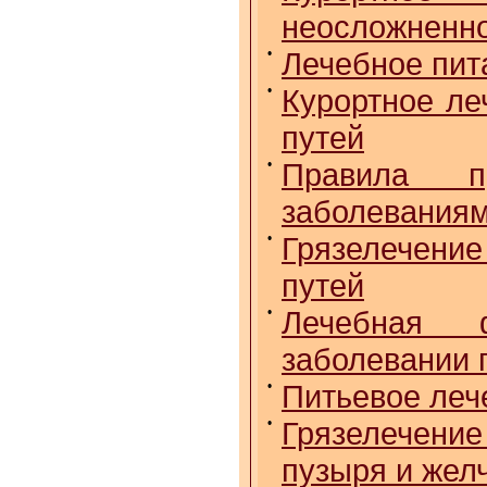
неосложненно
•
Лечебное пит
•
Курортное ле
путей
•
Правила п
заболеваниям
•
Грязелечение
путей
•
Лечебная ф
заболевании 
•
Питьевое леч
•
Грязелечение
пузыря и жел