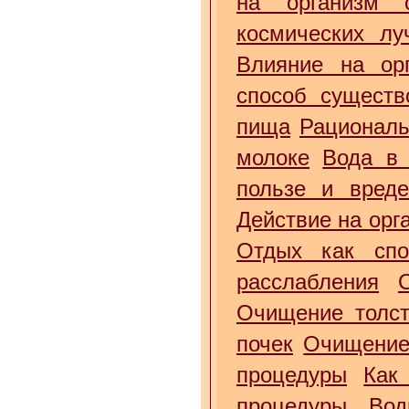
на организм 
космических лу
Влияние на орг
способ существ
пища
Рациональ
молоке
Вода в 
пользе и вред
Действие на орг
Отдых как спо
расслабления
Очищение толст
почек
Очищение
процедуры
Как
процедуры
Вод