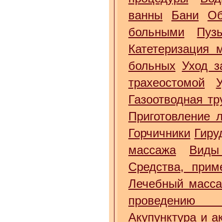
ванны
Бани
Об
больными
Пуз
Катетеризация 
больных
Уход з
трахеостомой
Газоотводная тр
Приготовление 
Горчичники
Гиру
массажа
Виды
Средства, прим
Лечебный масс
проведению 
Акупунктура и а