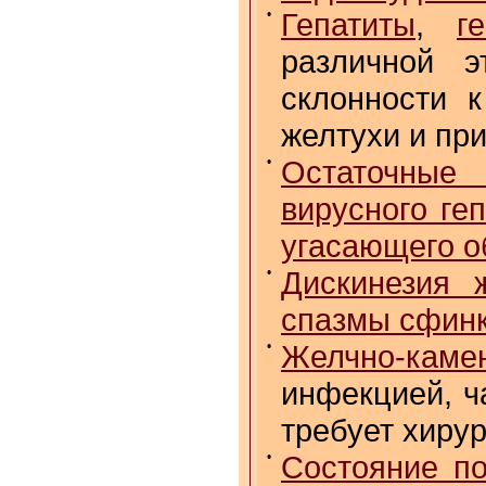
•
Гепатиты
,
г
различной э
склонности 
желтухи и пр
•
Остаточные
вирусного ге
угасающего о
•
Дискинезия 
спазмы сфин
•
Желчно-кам
инфекцией, ч
требует хиру
•
Состояние по