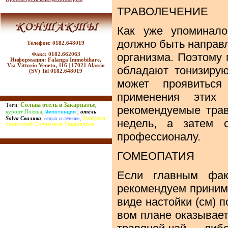
ТРАВОЛЕЧЕНИЕ
Как уже упоминало
должно быть направл
Телефон: 0182.648019
организма. Поэтому 
Факс: 0182.662063
Информация: Falanga Immobiliare,
Via Vittorio Veneto, 116 | 17021 Alassio
обладают тонизиру
(SV) Tel 0182.648019
может проявитьс
применения этих
Сольва отель в Закарпатье
Теги:
,
рекомендуемые трав
курорт Поляна
,
,
отель
Импотенция
Svalyava
Solva Свалява
,
отдых и лечение
,
недель, а затем с
санаторий Солнечное Закарпатье
профессионалу.
ГОМЕОПАТИЯ
Если главным фак
рекомендуем принимат
виде настойки (см) по
вом плане оказывает