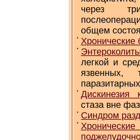
через тр
послеоперац
общем состо
•
Хронические 
•
Энтероколит
легкой и сре
язвенных, 
паразитарных
•
Дискинезия 
стаза вне фа
•
Синдром разд
•
Хронические
поджелудочн