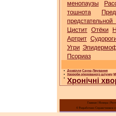
менопаузы
Рас
тошнота
Пре
предстательной
Цистит
Отёки
Н
Артрит
Судорог
Угри
Эпидермоф
Псориаз
•
Дозвілля
Сауна
Лікування
•
Хвороби оперованого шлунку
М
•
Хронічні хво
Главная
|
Номера
|
Рест
© Разработано Справочником от