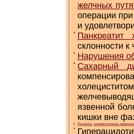
желчных путя
операции при
и удовлетвор
•
Панкреатит 
склонности к
•
Нарушения о
•
Сахарный д
компенсиров
холецисти
желчевыводя
язвенной бол
кишки вне фа
•
Подагра
,
алиментарное ожирен
•
Гиперацидоти