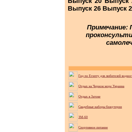
Выпуск 20 Выпуск 
Выпуск 26 Выпуск 2
Примечание: 
проконсульти
самолеч
Гид по Египту для любителей водног
Отдых на Черном море Украина
Отдых в Затоке
Cвадебные наборы бижутерии
ЗМ-60
Спортивное питание