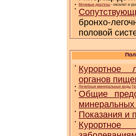
•
Мочевые диатезы
- оксалат и ур
•
Сопутствующи
бронхо-лего
половой сист
Пол
•
Курортное л
органов пище
•
Лечебные минеральные воды
Гр
•
Общие предс
минеральных
•
Показания и 
•
Курортное 
заболеваниям