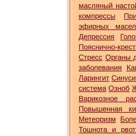
масляный насто
компрессы
Пр
эфирных масе
Депрессия
Гол
Пояснично-крес
Стресс
Органы 
заболевания
Ка
Ларингит
Синуси
система
Озноб
Варикозное ра
Повышенная ки
Метеоризм
Бол
Тошнота и рвот