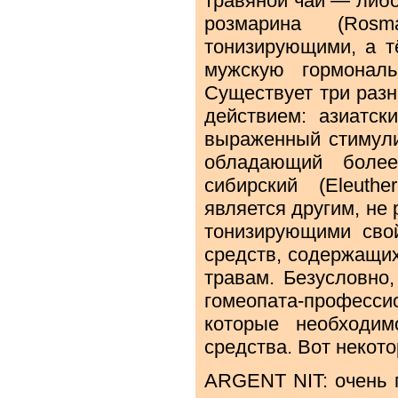
травяной чай — либо 
розмарина (Rosm
тонизирующими, а т
мужскую гормонал
Существует три разн
действием: азиатск
выраженный стимулир
обладающий боле
сибирский (Eleuthe
является другим, не
тонизирующими свой
средств, содержащих
травам. Безусловно
гомеопата-професс
которые необходим
средства. Вот некото
ARGENT NIT: очень 