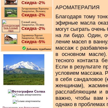
Скидка
-2%
АРОМАТЕРАПИЯ
Зачарованные Карпаты
Закарпатье, Воловец
Скидка
-2%
Благодаря тому тонк
эфирные масла оказ
Еловый двор
Закарпатье, Поляна
Скидка
-2%
могут сыграть очень
на ли бидо. Один, 
Здравница Карпат
Закарпатье, Поляна
ление масел в ванну
Скидка
-5%
массаж с разбавлен
Добавить туробъект
в основном масле)
тесного контакта б
Если в результате п
условием массажа. Р
в себя сандаловое (
женщинам), жасмин
расслабляющим и в
важно, чтобы вам н
однако в проблемах 
Просмотреть всю фотогалерею