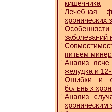
кишечника
•
Лечебная ф
хронических 
•
Особеннос
заболеваний 
•
Совместимос
питьем минер
•
Анализ лече
желудка и 12
•
Ошибки и о
больных хрон
•
Анализ случ
хроническим 
•