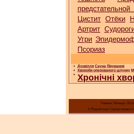
предстательной
Цистит
Отёки
Н
Артрит
Судорог
Угри
Эпидермоф
Псориаз
•
Дозвілля
Сауна
Лікування
•
Хвороби оперованого шлунку
М
•
Хронічні хво
Главная
|
Номера
|
Рест
© Разработано Справочником от