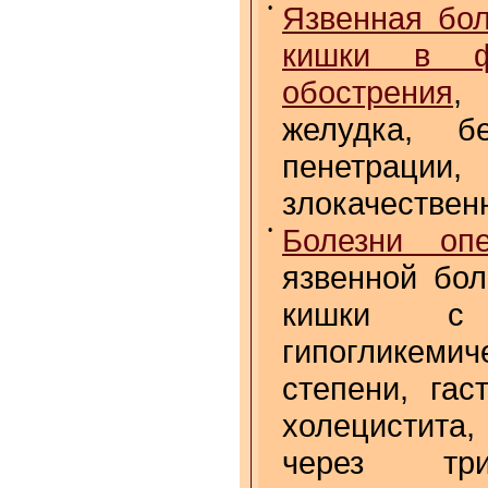
•
Язвенная бол
кишки в ф
обострения
,
желудка, б
пенетраци
злокачествен
•
Болезни опе
язвенной бол
кишки с н
гипогликеми
степени, гас
холецистита,
через тр