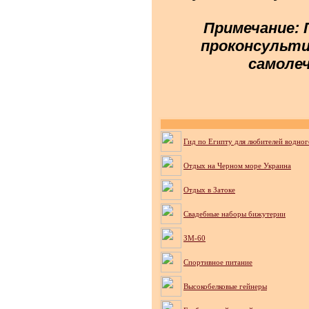
Примечание: 
проконсульти
самолеч
Гид по Египту для любителей водног
Отдых на Черном море Украина
Отдых в Затоке
Cвадебные наборы бижутерии
ЗМ-60
Спортивное питание
Высокобелковые гейнеры