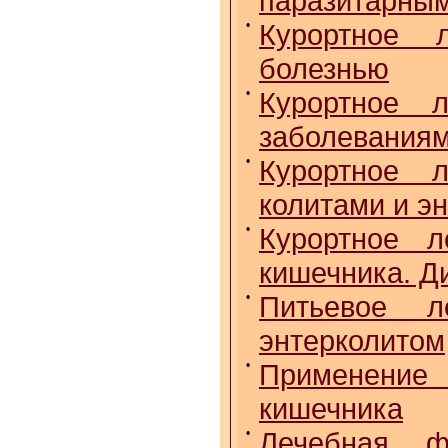
паразитарным
•
Курортное 
болезнью
•
Курортное 
заболеваниям
•
Курортное 
колитами и э
•
Курортное л
кишечника. Д
•
Питьевое л
энтерколитом
•
Применение
кишечника
•
Лечебная ф