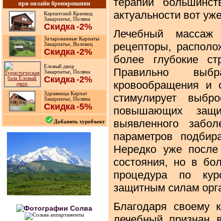
терапии большинст
при онлайн бронировании
актуальности вот уже
Карпатский Краевид
Закарпатье, Поляна
Скидка
-2%
Лечебный массаж 
Зачарованные Карпаты
рецепторы, располо
Закарпатье, Воловец
Скидка
-2%
более глубокие ст
Еловый двор
Правильно выбр
Закарпатье, Поляна
Скидка
-2%
кровообращения и 
Здравница Карпат
стимулирует выбр
Закарпатье, Поляна
Скидка
-5%
повышающих защи
выявленного забол
Добавить туробъект
параметров подбир
Нередко уже после
состояния, но в бо
процедура по кур
защитным силам орга
Благодаря своему 
лечебный признан 