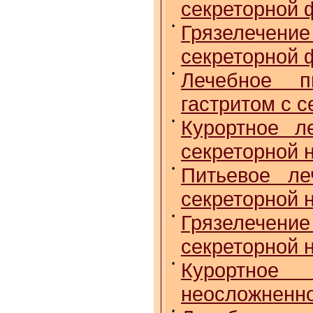
секреторной 
•
Грязелечен
секреторной 
•
Лечебное п
гастритом с 
•
Курортное л
секреторной 
•
Питьевое ле
секреторной 
•
Грязелечен
секреторной 
•
Курортное
неосложненно
•