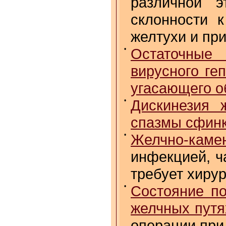
различной э
склонности 
желтухи и пр
•
Остаточные
вирусного ге
угасающего о
•
Дискинезия 
спазмы сфин
•
Желчно-кам
инфекцией, ч
требует хиру
•
Состояние по
желчных путя
операции при