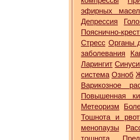
компрессы
Пр
эфирных масе
Депрессия
Гол
Пояснично-крес
Стресс
Органы 
заболевания
Ка
Ларингит
Синуси
система
Озноб
Варикозное ра
Повышенная ки
Метеоризм
Бол
Тошнота и рвот
менопаузы
Рас
тошнота
Пре