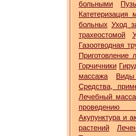
больными
Пуз
Катетеризация 
больных
Уход з
трахеостомой
Газоотводная тр
Приготовление 
Горчичники
Гиру
массажа
Виды
Средства, прим
Лечебный масс
проведению 
Акупунктура и а
растений
Лече