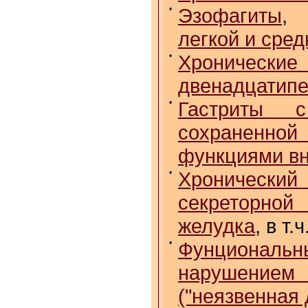
•
Эзофагиты
легкой и сре
•
Хрониче
двенадцатипе
•
Гастриты с
сохраненн
функциями вн
•
Хронически
секреторной
желудка
, в т
•
Фунционал
нарушением 
("неязвенная 