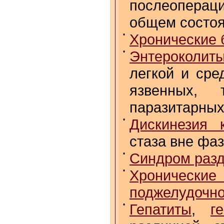
послеоперац
общем состо
•
Хронические 
•
Энтероколит
легкой и сре
язвенных, 
паразитарных
•
Дискинезия 
стаза вне фа
•
Синдром разд
•
Хронические
поджелудочн
•
Гепатиты
,
г