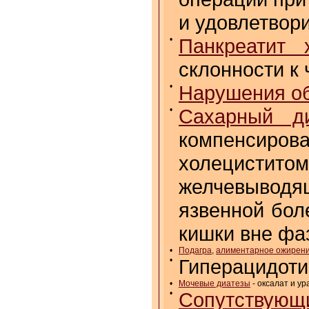
и удовлетвор
•
Панкреатит 
склонности к
•
Нарушения о
•
Сахарный д
компенсиров
холецисти
желчевыводя
язвенной бол
кишки вне фа
•
Подагра
,
алиментарное ожирен
•
Гиперацидоти
•
Мочевые диатезы
- оксалат и ур
•
Сопутствующи