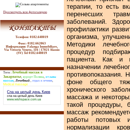
терапии, то есть в
Просмотреть всю фотогалерею
перенесших трав
заболеваний. Здор
профилактики разви
организма, улучшен
Телефон: 0182.648019
Методики лечебно
Факс: 0182.662063
Информация: Falanga Immobiliare,
Via Vittorio Veneto, 116 | 17021 Alassio
процедур подбира
(SV) Tel 0182.648019
пациента. Как и п
назначении лечебно
Лечебный массаж в
Теги:
противопоказания. 
Закарпатье
,
курорт Поляна
,
отзывы
фоне общего тяже
,
Лечебный
,
отдых и лечение
,
массаж
Medical massage
хронического забо
Спа на целый день Киев
массажа и некоторы
спа на целый день Киев
www.wishspace.com.ua
такой процедуры, 
массаж рекомендует
работы потовых 
нормализации кро