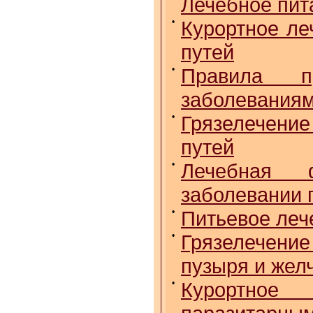
Лечебное пит
•
Курортное ле
путей
•
Правила п
заболеваниям
•
Грязелечение
путей
•
Лечебная ф
заболевании 
•
Питьевое леч
•
Грязелечение
пузыря и жел
•
Курортное