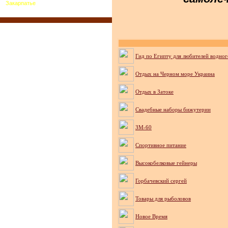
Закарпатье
Гид по Египту для любителей водног
Отдых на Черном море Украина
Отдых в Затоке
Cвадебные наборы бижутерии
ЗМ-60
Спортивное питание
Высокобелковые гейнеры
Горбачевский сергей
Товары для рыболовов
Новое Время