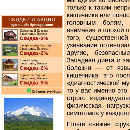
только к таким непри
кишечнике или понос
СКИДКИ И АКЦИИ
головным болям, х
при онлайн бронировании
внимания и плохой п
Карпатский Краевид
Закарпатье, Поляна
того, существенно
Скидка
-2%
узнавание потенциа
Зачарованные Карпаты
Закарпатье, Воловец
другие, безопасны
Скидка
-2%
Западная диета и з
Еловый двор
Закарпатье, Поляна
болезни — от язвы
Скидка
-2%
кишечника; это пос
Здравница Карпат
Закарпатье, Поляна
«диагностической му
Скидка
-5%
то у вас именно это
Добавить туробъект
строго индивидуаль
физическая нагруз
симптомов у каждого
Ешьте свежие фрук