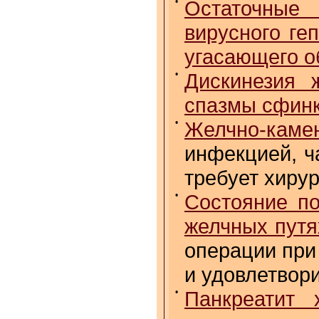
•
Остаточные
вирусного ге
угасающего о
•
Дискинезия 
спазмы сфин
•
Желчно-кам
инфекцией, ч
требует хиру
•
Состояние по
желчных путя
операции при
и удовлетвор
•
Панкреатит 