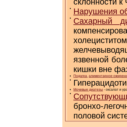
склонности к
•
Нарушения о
•
Сахарный д
компенсиров
холецисти
желчевыводя
язвенной бол
кишки вне фа
•
Подагра
,
алиментарное ожирен
•
Гиперацидоти
•
Мочевые диатезы
- оксалат и ур
•
Сопутствующи
бронхо-лего
половой сист