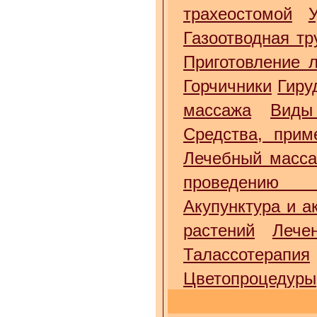
трахеостомой
Газоотводная тр
Приготовление 
Горчичники
Гиру
массажа
Виды
Средства, прим
Лечебный масс
проведению 
Акупунктура и а
растений
Лече
Талассотерапия
Цветопроцедуры