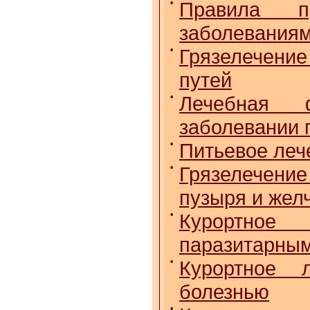
•
Правила п
заболеваниям
•
Грязелечение
путей
•
Лечебная ф
заболевании 
•
Питьевое леч
•
Грязелечение
пузыря и жел
•
Курортное
паразитарным
•
Курортное 
болезнью
•