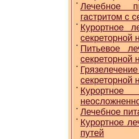
•
Лечебное п
гастритом с 
•
Курортное л
секреторной 
•
Питьевое ле
секреторной 
•
Грязелечен
секреторной 
•
Курортное
неосложненно
•
Лечебное пит
•
Курортное ле
путей