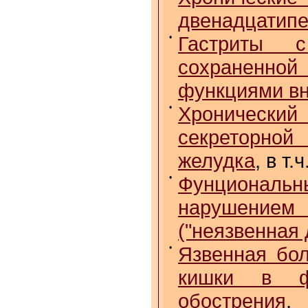
двенадцатипе
•
Гастриты с
сохраненн
функциями вн
•
Хронически
секреторной
желудка
, в т
•
Фунционал
нарушением 
("неязвенная 
•
Язвенная бол
кишки в ф
обострения
,