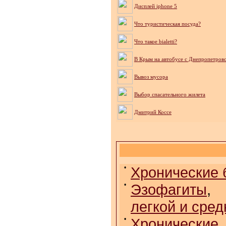
Дисплей iphone 5
Что туристическая посуда?
Что такое bialetti?
В Крым на автобусе с Днепропетров
Вывоз мусора
Выбор спасательного жилета
Дмитрий Коссе
•
Хронические 
•
Эзофагиты
легкой и сре
•
Хрониче