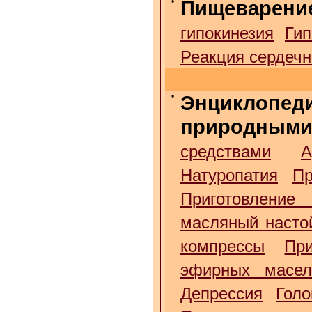
•
Пищеварени
гипокинезия
Гип
Реакция сердечн
•
Энциклопед
природными
средствами
А
Натуропатия
Пр
Приготовление
масляный насто
компрессы
Пр
эфирных масе
Депрессия
Гол