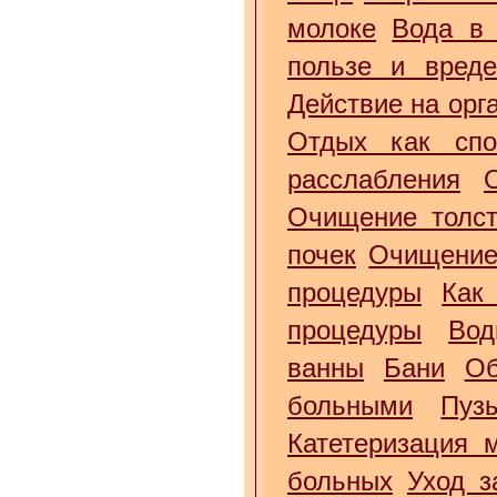
молоке
Вода в 
пользе и вред
Действие на орг
Отдых как спо
расслабления
Очищение толст
почек
Очищение
процедуры
Как
процедуры
Вод
ванны
Бани
Об
больными
Пуз
Катетеризация 
больных
Уход з