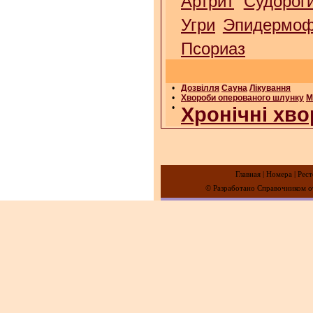
Артрит
Судорог
Угри
Эпидермоф
Псориаз
•
Дозвілля
Сауна
Лікування
•
Хвороби оперованого шлунку
М
•
Хронічні хво
Главная
|
Номера
|
Рест
© Разработано Справочником от