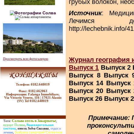
грубых волокон, нео
Источник
: Медици
Лечимся до
http://lechebnik.info/4
Журнал география 
Просмотреть всю фотогалерею
Выпуск 1
Выпуск 2 
Выпуск 8 Выпуск 
Выпуск 14 Выпуск 
Телефон: 0182.648019
Выпуск 20 Выпуск 
Факс: 0182.662063
Информация: Falanga Immobiliare,
Выпуск 26 Выпуск 2
Via Vittorio Veneto, 116 | 17021 Alassio
(SV) Tel 0182.648019
Примечание: 
Сольва отель в Закарпатье
Теги:
,
проконсульти
курорт Поляна
,
Пищеварительная
,
отель Solva Свалява
,
отдых и
система
самолеч
Svalyava санаторий Солнечное
лечение
,