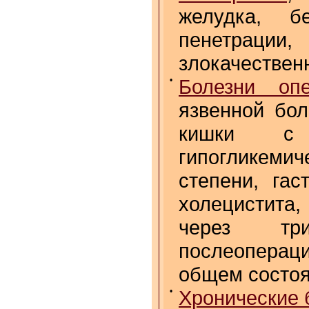
желудка, б
пенетраци
злокачествен
•
Болезни опе
язвенной бол
кишки с н
гипогликеми
степени, гас
холецистита,
через тр
послеоперац
общем состо
•
Хронические 