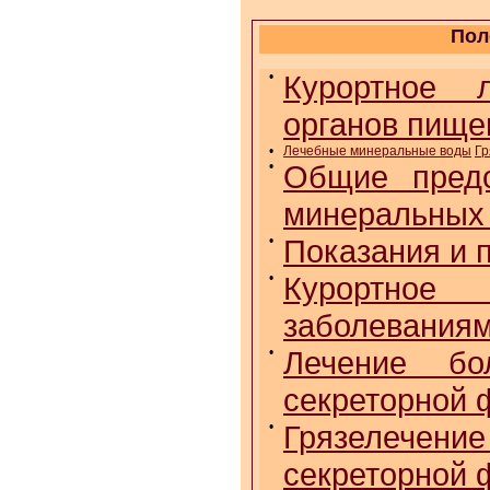
Пол
•
Курортное л
органов пище
•
Лечебные минеральные воды
Гр
•
Общие предс
минеральных
•
Показания и 
•
Курортное 
заболеваниям
•
Лечение бо
секреторной 
•
Грязелечен
секреторной 