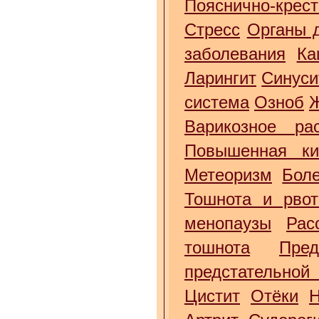
Пояснично-крес
Стресс
Органы 
заболевания
Ка
Ларингит
Синуси
система
Озноб
Варикозное ра
Повышенная ки
Метеоризм
Бол
Тошнота и рвот
менопаузы
Рас
тошнота
Пре
предстательной
Цистит
Отёки
Н