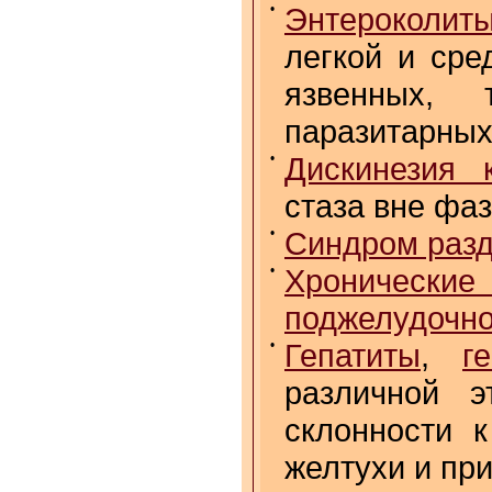
•
Энтероколит
легкой и сре
язвенных, 
паразитарных
•
Дискинезия 
стаза вне фа
•
Синдром разд
•
Хронические
поджелудочн
•
Гепатиты
,
г
различной э
склонности 
желтухи и пр