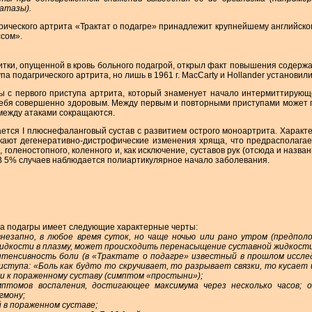
атазы).
рического артрита «Трактат о подагре» принадлежит крупнейшему английском
ссом».
нитки, опущенной в кровь больного подагрой, открыл факт повышения содерж
па подагрического артрита, но лишь в 1961 г. MacCarty и Hollander установил
ы с первого приступа артрита, который знаменует начало интермиттирующе
себя совершенно здоровым. Между первым и повторными приступами может пр
между атаками сокращаются.
ется I плюснефаланговый сустав с развитием острого моноартрита. Характе
икают дегенеративно-дистрофические изменения хряща, что предрасполагае
, голеностопного, коленного и, как исключение, суставов рук (отсюда и назва
. В 5% случаев наблюдается полиартикулярное начало заболевания.
па подагры имеет следующие характерные черты:
незапно, в любое время суток, но чаще ночью или рано утром (предпол
идкости в плазму, может происходить перенасыщение суставной жидкости
нтенсивность боли (в «Трактате о подагре» известный в прошлом иссл
ступа: «Боль как будто то скручивает, то разрывает связки, то кусает и
и к пораженному суставу (симптом «простыни»);
птомов воспаления, достигающее максимума через несколько часов; 
гмону;
 в пораженном суставе;