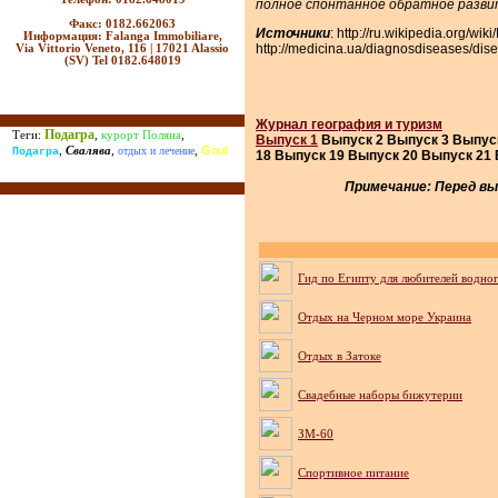
полное спонтанное обратное разви
Факс: 0182.662063
Источники
: http://ru.wikipedia.org/wik
Информация: Falanga Immobiliare,
http://medicina.ua/diagnosdiseases/dis
Via Vittorio Veneto, 116 | 17021 Alassio
(SV) Tel 0182.648019
Журнал география и туризм
Подагра
Теги:
,
курорт Поляна
,
Выпуск 1
Выпуск 2 Выпуск 3 Выпуск
Gout
,
Свалява
,
отдых и лечение
,
Подагра
18 Выпуск 19 Выпуск 20 Выпуск 21 
Примечание: Перед вы
Гид по Египту для любителей водно
Отдых на Черном море Украина
Отдых в Затоке
Cвадебные наборы бижутерии
ЗМ-60
Спортивное питание