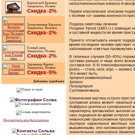
Карпатский Краевид
недостаточностью глюкозо-6-фосф
Закарпатье, Поляна
Скидка
-2%
Первое классическое описание подаг
с болями «от зажима конечности пре
Подагра симптомы лечение
Зачарованные Карпаты
Закарпатье, Воловец
Позднее Yarrod (1883 г.) с помощью 
Скидка
-2%
в суставной жидкости во время присту
Принято отсчитывать начало подагр
время последних человек чувствует 
Еловый двор
заболевания «светлые промежутки» 
Закарпатье, Поляна
Скидка
-2%
В типичных случаях (50–65%) поража
суставах раньше и чаще всего возн
Здравница Карпат
суставов ног: II–IV плюснефаланговых
Закарпатье, Поляна
podos — стопа, нога; argo — капкан)
Скидка
-5%
Это может быть:
Артрит ревматоидный
Добавить туробъект
Артроз
Полиартрит
Суставная мышь
Клиническая картина острого присту
суставная атака может начаться в
диффузии уратов из синовиальной ж
характерна чрезвычайно высокая и
свои ощущения во время острого при
невыносимо прикосновение простын
Просмотреть всю фотогалерею
быстрое нарастание местных сим
выраженными, что напоминают фле
значительное ограничение движений
Телефон: 0182.648019