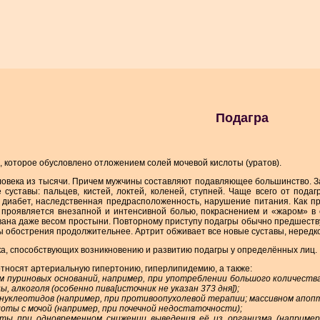
Подагра
, которое обусловлено отложением солей мочевой кислоты (уратов).
ловека из тысячи. Причем мужчины составляют подавляющее большинство. З
суставы: пальцев, кистей, локтей, коленей, ступней. Чаще всего от пода
 диабет, наследственная предрасположенность, нарушение питания. Как пр
 проявляется внезапной и интенсивной болью, покраснением и «жаром» в с
ана даже весом простыни. Повторному приступу подагры обычно предшеству
ы обострения продолжительнее. Артрит обживает все новые суставы, нередк
а, способствующих возникновению и развитию подагры у определённых лиц.
относят артериальную гипертонию, гиперлипидемию, а также:
 пуриновых оснований, например, при употреблении большого количества
цы, алкоголя (особенно пива[источник не указан 373 дня]);
нуклеотидов (например, при противоопухолевой терапии; массивном апопт
оты с мочой (например, при почечной недостаточности);
ты при одновременном снижении выведения её из организма (например,