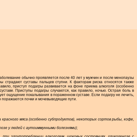
аболевание обычно проявляется после 40 лет у мужчин и после менопаузы
гры страдают суставы пальцев ступни. К факторам риска относятся также
авило, приступ подагры развивается на фоне приема алкоголя (особенно
уставе. Приступы подагры случаются, как правило, ночью. Острая боль в
ет ощущение покалывания в пораженном суставе. Если подагру не лечить,
о поражаются почки и мочевыводящие пути.
 красного мяса (особенно субпродуктов), некоторых сортов рыбы, кофе,
озе у людей с аутоиммунными болезнями);
 при злоупотреблении алкоголем, шоковых состояниях, гликогенозе с