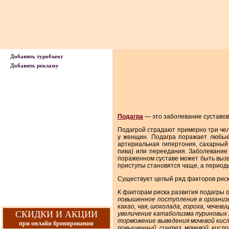
Добавить туробъект
Добавить рекламу
Подагра
— это заболевание суставов
Подагрой страдают примерно три че
у женщин. Подагра поражает любые 
артериальная гипертония, сахарный
пива) или переедания. Заболевание
пораженном суставе может быть вызв
приступы становятся чаще, а период
Существует целый ряд факторов риск
К факторам риска развития подагры 
повышенное поступление в организм
какао, чая, шоколада, гороха, чечеви
СКИДКИ И АКЦИИ
увеличение катаболизма пуриновых 
торможение выведения мочевой кисл
при онлайн бронировании
повышенный синтез мочевой кисло