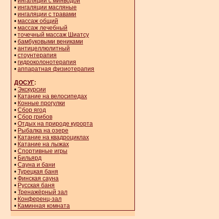
•
ингаляции с минводой
•
ингаляции масляные
•
ингаляции с травами
•
массаж общий
•
массаж лечебный
•
точечный массаж Шиатсу
•
бамбуковыми вениками
•
антицеллюлитный
•
стоунтерапия
•
гидроколонотерапия
•
аппаратная физиотерапия
ДОСУГ
:
•
Экскурсии
•
Катание на велосипедах
•
Конные прогулки
•
Сбор ягод
•
Сбор грибов
•
Отдых на природе курорта
•
Рыбалка на озере
•
Катание на квадроциклах
•
Катание на лыжах
•
Спортивные игры
•
Бильярд
•
Сауна и бани
•
Турецкая баня
•
Финская сауна
•
Русская баня
•
Тренажёрный зал
•
Конференц-зал
•
Каминная комната