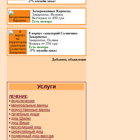
-2%
онлайн заказ
Зачарованные Карпаты
Закарпатье, Воловец
Коттеджи от 400 грн.
Есть номера
8 корпус санаторий Солнечное
Закарпатье
Закарпатье, Поляна
Номера от 350 грн.
Есть номера
-3% онлайн заказ
Добавить объявление
Услуги
ЛЕЧЕНИЕ
:
•
водолечение
•
минеральные ванны
•
искусственные ванны
•
лечебные души
•
душ Шарко
•
душ Виши
•
восходящий душ
•
циркулярный душ
•
подводный душ-массаж