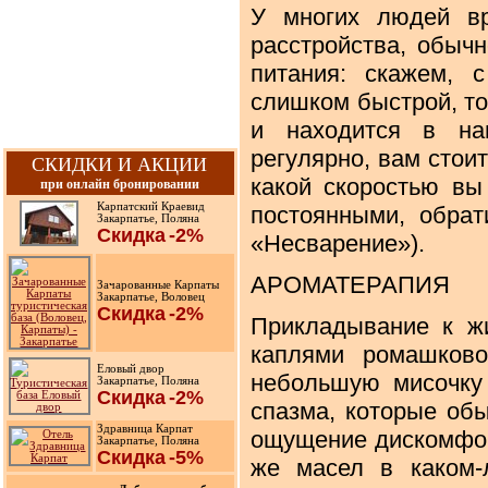
У многих людей вр
расстройства, обыч
питания: скажем, 
слишком быстрой, то
и находится в на
регулярно, вам стоит
СКИДКИ И АКЦИИ
какой скоростью вы
при онлайн бронировании
Карпатский Краевид
постоянными, обрат
Закарпатье, Поляна
Скидка
-2%
«Несварение»).
АРОМАТЕРАПИЯ
Зачарованные Карпаты
Закарпатье, Воловец
Скидка
-2%
Прикладывание к жи
каплями ромашково
Еловый двор
небольшую мисочку 
Закарпатье, Поляна
Скидка
-2%
спазма, которые об
Здравница Карпат
ощущение дискомфорт
Закарпатье, Поляна
Скидка
-5%
же масел в каком-