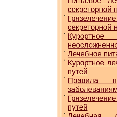
Питьевое ле
секреторной 
•
Грязелечен
секреторной 
•
Курортное
неосложненно
•
Лечебное пит
•
Курортное ле
путей
•
Правила п
заболеваниям
•
Грязелечение
путей
•
Лечебная ф