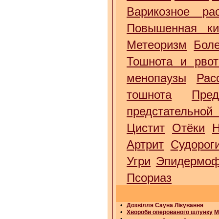
Варикозное ра
Повышенная ки
Метеоризм
Бол
Тошнота и рвот
менопаузы
Рас
тошнота
Пре
предстательной
Цистит
Отёки
Н
Артрит
Судорог
Угри
Эпидермоф
Псориаз
•
Дозвілля
Сауна
Лікування
•
Хвороби оперованого шлунку
М