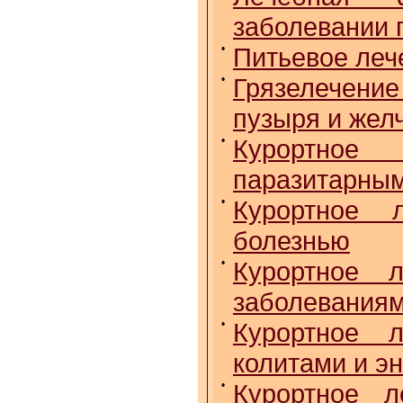
заболевании 
•
Питьевое леч
•
Грязелечение
пузыря и жел
•
Курортное
паразитарным
•
Курортное 
болезнью
•
Курортное 
заболеваниям
•
Курортное 
колитами и э
•
Курортное л