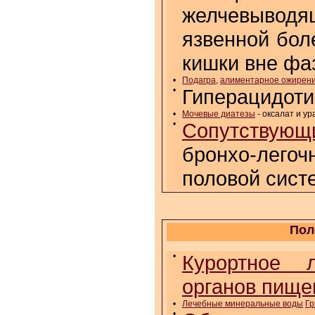
желчевыводя
язвенной бол
кишки вне фа
•
Подагра
,
алиментарное ожирен
•
Гиперацидоти
•
Мочевые диатезы
- оксалат и ур
•
Сопутствующи
бронхо-лего
половой сист
Пол
•
Курортное л
органов пище
•
Лечебные минеральные воды
Гр
•