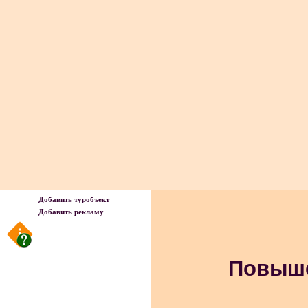
Добавить туробъект
Добавить рекламу
Повыше