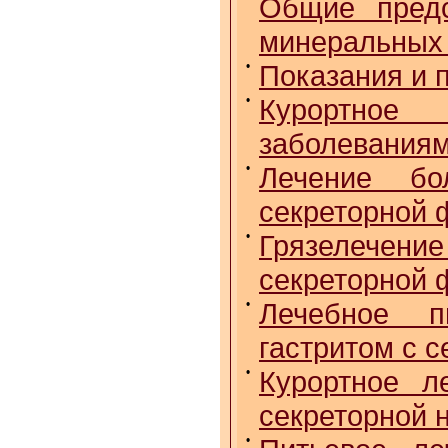
Общие предс
минеральных
•
Показания и 
•
Курортное 
заболеваниям
•
Лечение бо
секреторной 
•
Грязелечен
секреторной 
•
Лечебное п
гастритом с 
•
Курортное л
секреторной 
•