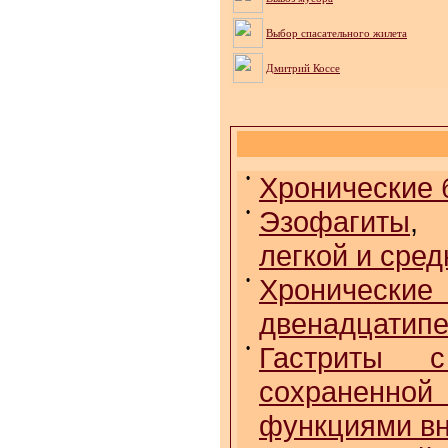
Выбор спасательного жилета
Дмитрий Коссе
•
Хронические 
•
Эзофагиты
легкой и сре
•
Хрониче
двенадцатипе
•
Гастриты с
сохраненн
функциями вн