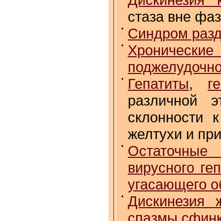
стаза вне фа
•
Синдром разд
•
Хронические
поджелудочн
•
Гепатиты
,
г
различной э
склонности 
желтухи и пр
•
Остаточные
вирусного ге
угасающего о
•
Дискинезия 
спазмы сфин