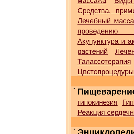
массажа
Виды
Средства, прим
Лечебный масс
проведению 
Акупунктура и а
растений
Лече
Талассотерапия
Цветопроцедуры
•
Пищеварени
гипокинезия
Гип
Реакция сердечн
•
Энциклопед