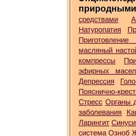
природными
средствами
А
Натуропатия
Пр
Приготовление
масляный насто
компрессы
Пр
эфирных масе
Депрессия
Гол
Пояснично-крес
Стресс
Органы 
заболевания
Ка
Ларингит
Синуси
система
Озноб