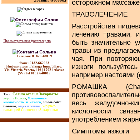
осторожном массаже
Добавить туробъект
ТРАВОЛЕЧЕНИЕ
Расстройства пищев
лечению травами, 
быть значительно 
Просмотреть всю фотогалерею
травы из предлагаем
Телефон: 0182.648019
чая. При повторяю
Факс: 0182.662063
изжоги пользуйтес
Информация: Falanga Immobiliare,
Via Vittorio Veneto, 116 | 17021 Alassio
например настоями (
(SV) Tel 0182.648019
РОМАШКА (Cham
противовоспалитель
Сольва отель в Закарпатье
Теги:
,
курорт Поляна
,
Повышенная
весь желудочно-к
,
отель Solva
кислотность и изжога
Svalyava
Свалява
,
отдых и лечение
,
кислотности свя
санаторий Солнечное Закарпатье
употреблением жирно
Симптомы изжоги