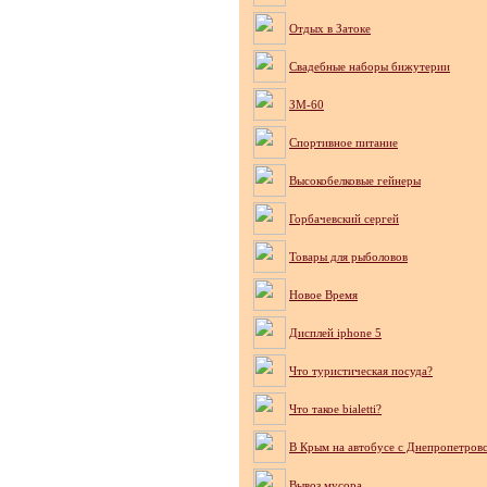
Отдых в Затоке
Cвадебные наборы бижутерии
ЗМ-60
Спортивное питание
Высокобелковые гейнеры
Горбачевский сергей
Товары для рыболовов
Новое Время
Дисплей iphone 5
Что туристическая посуда?
Что такое bialetti?
В Крым на автобусе с Днепропетров
Вывоз мусора