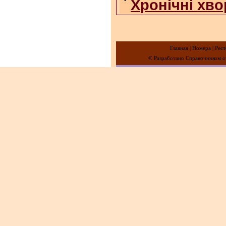
•
Хронічні хво
Главная
|
Номера
|
Рест
© Разработано Справочником от