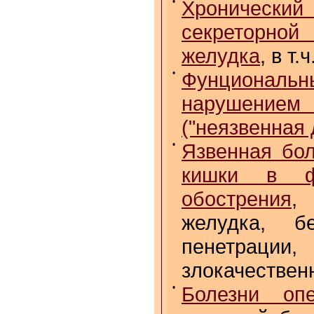
•
Хронически
секреторной
желудка
, в т
•
Фунционал
нарушением 
("неязвенная 
•
Язвенная бол
кишки в ф
обострения
,
желудка, б
пенетраци
злокачествен
•
Болезни опе