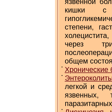
язвенной бол
кишки с н
гипогликеми
степени, гас
холецистита,
через тр
послеоперац
общем состо
•
Хронические 
•
Энтероколит
легкой и сре
язвенных, 
паразитарных
•
Дискинезия 