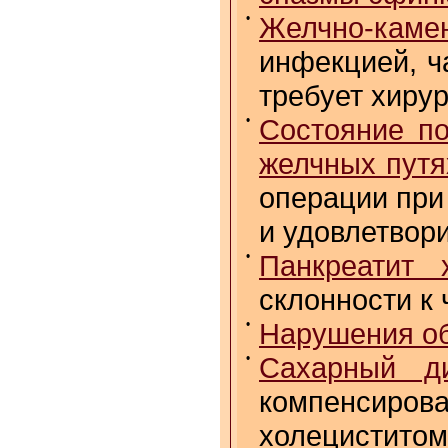
•
Желчно-кам
инфекцией, ч
требует хиру
•
Состояние по
желчных путя
операции при
и удовлетвор
•
Панкреатит 
склонности к
•
Нарушения о
•
Сахарный д
компенсиров
холецисти