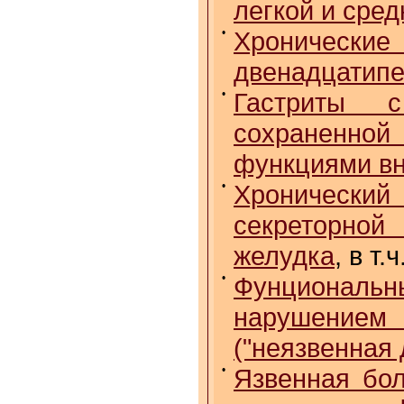
легкой и сре
•
Хрониче
двенадцатипе
•
Гастриты с
сохраненн
функциями вн
•
Хронически
секреторной
желудка
, в т
•
Фунционал
нарушением 
("неязвенная 
•
Язвенная бол