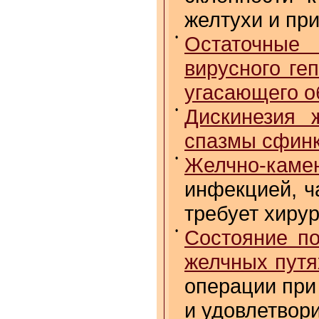
желтухи и пр
•
Остаточные
вирусного ге
угасающего о
•
Дискинезия 
спазмы сфин
•
Желчно-кам
инфекцией, ч
требует хиру
•
Состояние по
желчных путя
операции при
и удовлетвор