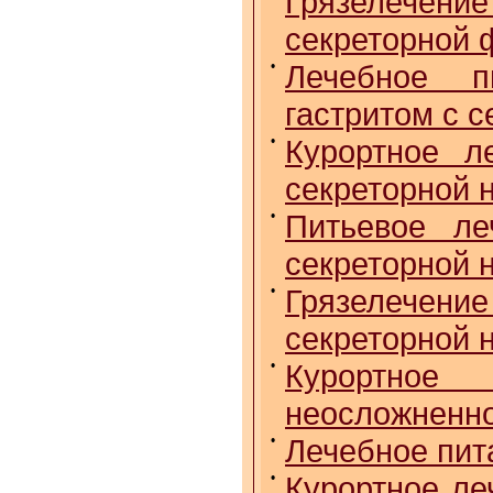
Грязелечен
секреторной 
•
Лечебное п
гастритом с 
•
Курортное л
секреторной 
•
Питьевое ле
секреторной 
•
Грязелечен
секреторной 
•
Курортное
неосложненно
•
Лечебное пит
•
Курортное ле