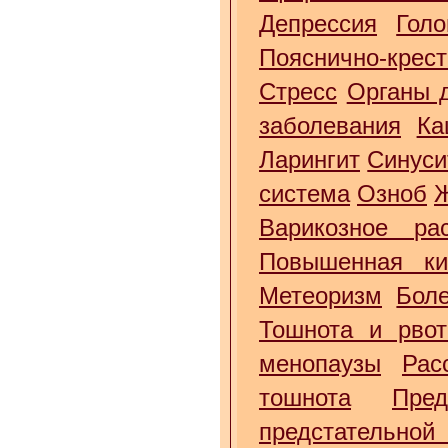
Депрессия
Гол
Пояснично-крес
Стресс
Органы 
заболевания
Ка
Ларингит
Синуси
система
Озноб
Варикозное ра
Повышенная ки
Метеоризм
Бол
Тошнота и рвот
менопаузы
Рас
тошнота
Пре
предстательной