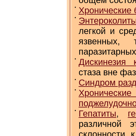
•
Хронические 
•
Энтероколит
легкой и сре
язвенных, 
паразитарных
•
Дискинезия 
стаза вне фа
•
Синдром разд
•
Хронические
поджелудочн
•
Гепатиты
,
г
различной э
склонности 