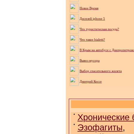
Новое Время
Дисплей iphone 5
Что туристическая посуда?
Что такое bialetti?
В Крым на автобусе с Днепропетров
Вывоз мусора
Выбор спасательного жилета
Дмитрий Коссе
•
Хронические 
•
Эзофагиты