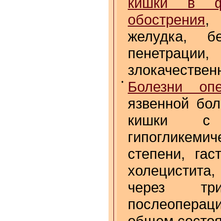
кишки в ф
обострения
,
желудка, б
пенетраци
злокачествен
•
Болезни опе
язвенной бол
кишки с н
гипогликеми
степени, гас
холецистита,
через тр
послеоперац
общем состо