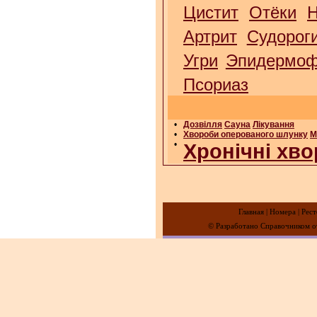
Цистит
Отёки
Н
Артрит
Судорог
Угри
Эпидермоф
Псориаз
•
Дозвілля
Сауна
Лікування
•
Хвороби оперованого шлунку
М
•
Хронічні хво
Главная
|
Номера
|
Рест
© Разработано Справочником от