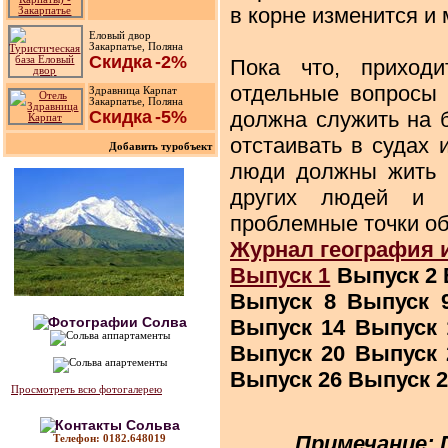
в корне изменится и
Еловый двор
Закарпатье, Поляна
Скидка
-2%
Пока что, приходи
отдельные вопросы 
Здравница Карпат
Закарпатье, Поляна
Скидка
-5%
должна служить на 
отстаивать в судах 
Добавить туробъект
люди должны жить п
других людей и 
проблемные точки о
Журнал география 
Выпуск 1
Выпуск 2 
Выпуск 8 Выпуск 
Выпуск 14 Выпуск 
Выпуск 20 Выпуск 
Выпуск 26 Выпуск 2
Просмотреть всю фотогалерею
Примечание: 
Телефон: 0182.648019