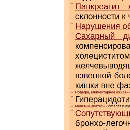
•
Панкреатит 
склонности к
•
Нарушения о
•
Сахарный д
компенсиров
холецисти
желчевыводя
язвенной бол
кишки вне фа
•
Подагра
,
алиментарное ожирен
•
Гиперацидоти
•
Мочевые диатезы
- оксалат и ур
•
Сопутствующи
бронхо-лего