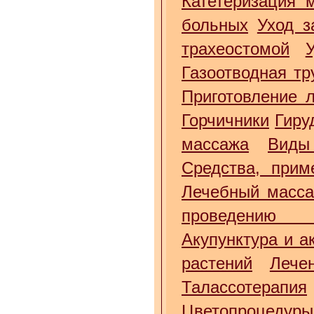
Катетеризация 
больных
Уход з
трахеостомой
Газоотводная тр
Приготовление 
Горчичники
Гиру
массажа
Виды
Средства, прим
Лечебный масс
проведению 
Акупунктура и а
растений
Лече
Талассотерапия
Цветопроцедуры