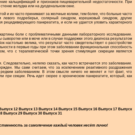
ление кальцификаций и признаков пищеварительной недостаточности. При
стенке желудка или на дуоденальном окне.
ой и их часто принимают за желчные колики, тем более, что больные часто
 левого подреберья, солярный синдром, корешковый синдром, другие
я рецидивирующего панкреатита, и если не удается уловить характерного
й картины боли с проблематичными данными лабораторного исследование.
сыворотке или в моче или в случае поддержки этого диагноза результатом
 настолько велика, что результат часто свидетельствует о расстройстве
льности в первые годы при этом заболевании функциональная способность
ом, что с терапевтической точки зрения стимуляция секреции является
Следовательно, нелегко сказать, как часто встречается это заболевание.
вержден. Мы сами считаем, что за исключением реактивного раздражения
редким заболеванием. В этом смысле ничего не меняет и тот факт, что
 при секции. Речь идет скорее о хроническом панкреатите, который, как
 Выпуск 12 Выпуск 13 Выпуск 14 Выпуск 15 Выпуск 16 Выпуск 17 Выпуск
28 Выпуск 29 Выпуск 30 Выпуск 31
твенность за самолечение каждый человек несёт лично!