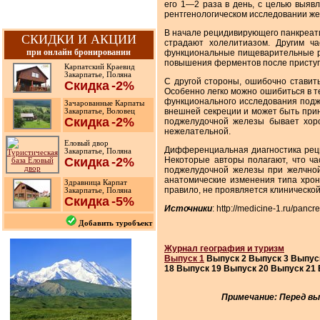
его 1—2 раза в день, с целью выяв
рентгенологическом исследовании же
В начале рецидивирующего панкреати
СКИДКИ И АКЦИИ
страдают холелитиазом. Другим ч
при онлайн бронировании
функциональные пищеварительные ра
повышения ферментов после приступа
Карпатский Краевид
Закарпатье, Поляна
С другой стороны, ошибочно ставит
Скидка
-2%
Особенно легко можно ошибиться в т
функционального исследования подже
Зачарованные Карпаты
внешней секреции и может быть прин
Закарпатье, Воловец
Скидка
-2%
поджелудочной железы бывает хоро
нежелательной.
Еловый двор
Дифференциальная диагностика рецид
Закарпатье, Поляна
Скидка
-2%
Некоторые авторы полагают, что ча
поджелудочной железы при желчной
анатомические изменения типа хрони
Здравница Карпат
правило, не проявляется клиническо
Закарпатье, Поляна
Скидка
-5%
Источники
: http://medicine-1.ru/pancre
Добавить туробъект
Журнал география и туризм
Выпуск 1
Выпуск 2 Выпуск 3 Выпуск
18 Выпуск 19 Выпуск 20 Выпуск 21 
Примечание: Перед вы