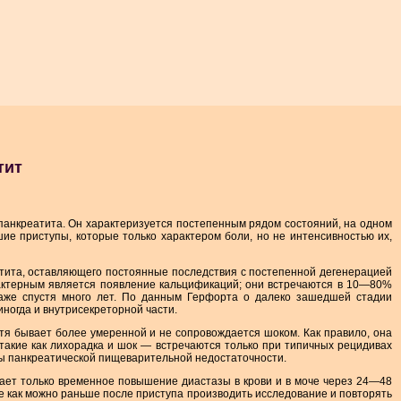
тит
анкреатита. Он характеризуется постепенным рядом состояний, на одном
ие приступы, которые только характером боли, но не интенсивностью их,
атита, оставляющего постоянные последствия с постепенной дегенерацией
арактерным является появление кальцификаций; они встречаются в 10—80%
 даже спустя много лет. По данным Герфорта о далеко зашедшей стадии
ногда и внутрисекреторной части.
отя бывает более умеренной и не сопровождается шоком. Как правило, она
 такие как лихорадка и шок — встречаются только при типичных рецидивах
мы панкреатической пищеварительной недостаточности.
ает только временное повышение диастазы в крови и в моче через 24—48
е как можно раньше после приступа производить исследование и повторять