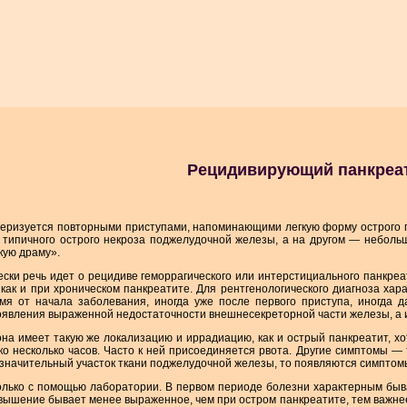
Рецидивирующий панкреа
еризуется повторными приступами, напоминающими легкую форму острого п
 типичного острого некроза поджелудочной железы, а на другом — небольш
ую драму».
ски речь идет о рецидиве геморрагического или интерстициального панкре
 как и при хроническом панкреатите. Для рентгенологического диагноза х
емя от начала заболевания, иногда уже после первого приступа, иногда
оявления выраженной недостаточности внешнесекреторной части железы, а и
на имеет такую же локализацию и иррадиацию, как и острый панкреатит, х
ко несколько часов. Часто к ней присоединяется рвота. Другие симптомы —
 значительный участок ткани поджелудочной железы, то появляются симпто
лько с помощью лаборатории. В первом периоде болезни характерным быв
овышение бывает менее выраженное, чем при остром панкреатите, тем важне