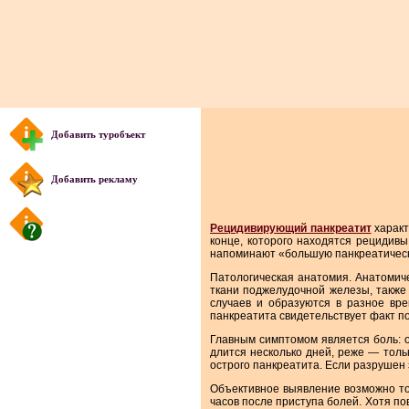
Добавить туробъект
Добавить рекламу
Рецидивирующий панкреатит
характ
конце, которого находятся рецидивы
напоминают «большую панкреатическ
Патологическая анатомия. Анатомиче
ткани поджелудочной железы, также
случаев и образуются в разное вр
панкреатита свидетельствует факт п
Главным симптомом является боль: о
длится несколько дней, реже — толь
острого панкреатита. Если разрушен
Объективное выявление возможно то
часов после приступа болей. Хотя п