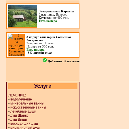
Зачарованные Карпаты
Закарпатье, Воловец
Коттеджи от 400 грн.
Есть номера
8 корпус санаторий Солнечное
Закарпатье
Закарпатье, Поляна
Номера от 350 грн.
Есть номера
-3% онлайн заказ
Добавить объявление
Услуги
ЛЕЧЕНИЕ
:
•
водолечение
•
минеральные ванны
•
искусственные ванны
•
лечебные души
•
душ Шарко
•
душ Виши
•
восходящий душ
•
циркулярный душ