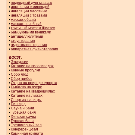
•
подводный душ-массаж
•
ингаляции с минводой
•
ингаляции масляные
•
ингаляции с травами
•
массаж общий
•
массаж лечебный
•
точечный массаж Шиатсу
•
бамбуковыми вениками
•
антицеллюлитный
•
стоунтерапия
•
гидроколонотерапия
•
аппаратная физиотерапия
ДОСУГ
:
•
Экскурсии
•
Катание на велосипедах
•
Конные прогулки
•
Сбор ягод
•
Сбор грибов
•
Отдых на природе курорта
•
Рыбалка на озере
•
Катание на квадроциклах
•
Катание на лыжах
•
Спортивные игры
•
Бильярд
•
Сауна и бани
•
Турецкая баня
•
Финская сауна
•
Русская баня
•
Тренажёрный зал
•
Конференц-зал
•
Каминная комната