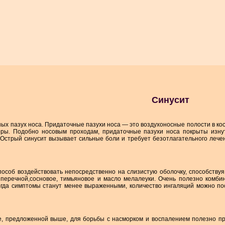
Синусит
ых пазух носа. Придаточные пазухи носа — это воздухоносные полости в кос
оры. Подобно носовым проходам, придаточные пазухи носа покрыты изнут
 Острый синусит вызывает сильные боли и требует безотлагательного лече
особ воздействовать непосредственно на слизистую оболочку, способствуя
 перечной,сосновое, тимьяновое и масло мелалеуки. Очень полезно комби
Когда симптомы станут менее выраженными, количество ингаляций можно по
, предложенной выше, для борьбы с насморком и воспалением полезно пр