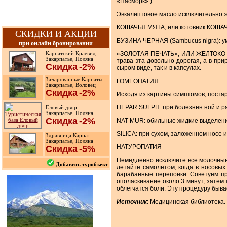
«Насморк» ).
Эвкалиптовое масло исключительно э
КОШАЧЬЯ МЯТА, или котовник КОШАЧИЙ
СКИДКИ И АКЦИИ
БУЗИНА ЧЕРНАЯ (Sambucus nigra): ум
при онлайн бронировании
«ЗОЛОТАЯ ПЕЧАТЬ», ИЛИ ЖЕЛТОКО РЕН
Карпатский Краевид
Закарпатье, Поляна
трава эта довольно дорогая, а в пр
Скидка
-2%
сыром виде, так и в капсулах.
Зачарованные Карпаты
ГОМЕОПАТИЯ
Закарпатье, Воловец
Скидка
-2%
Исходя из картины симптомов, поста
HEPAR SULPH: при болезнен ной и ра
Еловый двор
Закарпатье, Поляна
Скидка
-2%
NAT MUR: обильные жидкие выделения
SILICA: при сухом, заложенном носе и
Здравница Карпат
Закарпатье, Поляна
НАТУРОПАТИЯ
Скидка
-5%
Немедленно исключите все молочные 
Добавить туробъект
летайте самолетом, когда в носовы
барабанные перепонки. Советуем пр
ополаскивание около 3 минут, затем 
облегчатся боли. Эту процедуру быв
Источник
: Медицинская библиотека. 