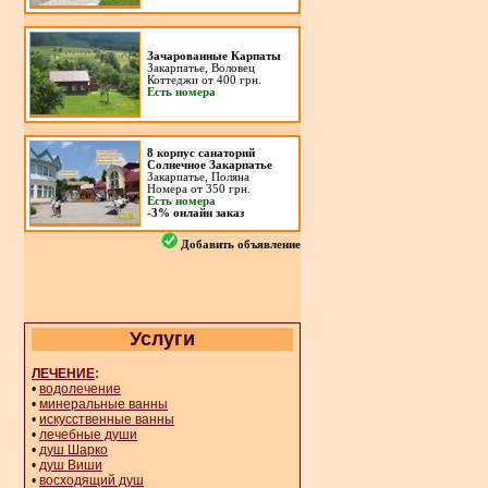
Зачарованные Карпаты
Закарпатье, Воловец
Коттеджи от 400 грн.
Есть номера
8 корпус санаторий
Солнечное Закарпатье
Закарпатье, Поляна
Номера от 350 грн.
Есть номера
-3% онлайн заказ
Добавить объявление
Услуги
ЛЕЧЕНИЕ
:
•
водолечение
•
минеральные ванны
•
искусственные ванны
•
лечебные души
•
душ Шарко
•
душ Виши
•
восходящий душ