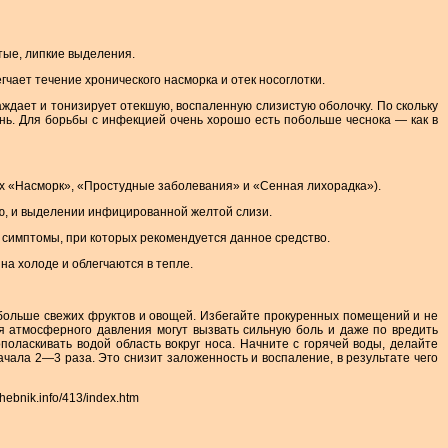
тые, липкие выделения.
ает течение хронического насморка и отек носоглотки.
ает и тонизирует отекшую, воспаленную слизистую оболочку. По скольку
день. Для борьбы с инфекцией очень хорошо есть побольше чеснока — как в
ах «Насморк», «Простудные заболевания» и «Сенная лихорадка»).
ю, и выделении инфицированной желтой слизи.
 симптомы, при которых рекомендуется данное средство.
на холоде и облегчаются в тепле.
побольше свежих фруктов и овощей. Избегайте прокуренных помещений и не
ия атмосферного давления могут вызвать сильную боль и даже по вредить
оласкивать водой область вокруг носа. Начните с горячей воды, делайте
ачала 2—3 раза. Это снизит заложенность и воспаление, в результате чего
bnik.info/413/index.htm