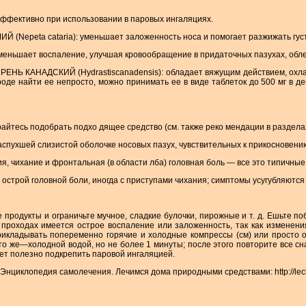
ффективно при использовании в паровых ингаляциях.
 (Nepeta cataria): уменьшает заложенность носа и помогает разжижать гус
еньшает воспаление, улучшая кровообращение в придаточных пазухах, облегч
Ь КАНАДСКИЙ (Hydrastiscanadensis): обладает вяжущим действием, охлажд
ироде найти ее непросто, можно принимать ее в виде таблеток до 500 мг в 
райтесь подобрать подхо дящее средство (см. также реко мендации в раздел
спухшей слизистой оболочке носовых пазух, чувствительных к прикосновени
, чихание и фронтальная (в области лба) головная боль — все это типичные
 острой головной боли, иногда с приступами чихания; симптомы усугубляются 
продукты и ограничьте мучное, сладкие булочки, пирожные и т. д. Ешьте 
х проходах имеется острое воспаление или заложенность, так как изменен
икладывать попеременно горячие и холодные компрессы (см) или просто оп
то же—холодной водой, но не более 1 минуты; после этого повторите все сн
ает полезно подкрепить паровой ингаляцией.
Энциклопедия самолечения. Лечимся дома природными средствами: http://leche