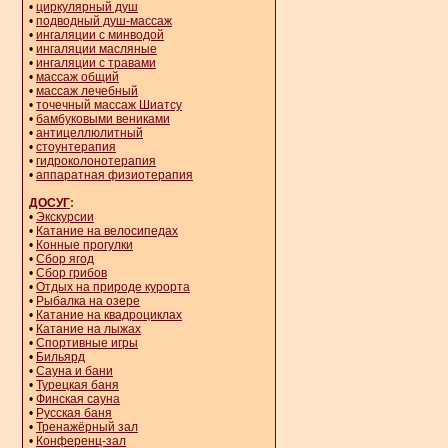
•
циркулярный душ
•
подводный душ-массаж
•
ингаляции с минводой
•
ингаляции масляные
•
ингаляции с травами
•
массаж общий
•
массаж лечебный
•
точечный массаж Шиатсу
•
бамбуковыми вениками
•
антицеллюлитный
•
стоунтерапия
•
гидроколонотерапия
•
аппаратная физиотерапия
ДОСУГ
:
•
Экскурсии
•
Катание на велосипедах
•
Конные прогулки
•
Сбор ягод
•
Сбор грибов
•
Отдых на природе курорта
•
Рыбалка на озере
•
Катание на квадроциклах
•
Катание на лыжах
•
Спортивные игры
•
Бильярд
•
Сауна и бани
•
Турецкая баня
•
Финская сауна
•
Русская баня
•
Тренажёрный зал
•
Конференц-зал