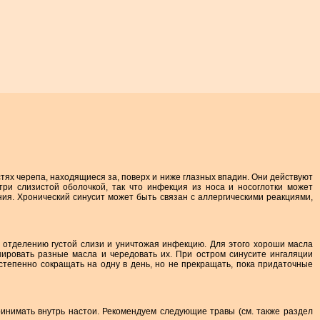
тях черепа, находящиеся за, поверх и ниже глазных впадин. Они действуют
ри слизистой оболочкой, так что инфекция из носа и носоглотки может
ния. Хронический синусит может быть связан с аллергическими реакциями,
 отделению густой слизи и уничтожая инфекцию. Для этого хороши масла
нировать разные масла и чередовать их. При остром синусите ингаляции
степенно сокращать на одну в день, но не прекращать, пока придаточные
инимать внутрь настои. Рекомендуем следующие травы (см. также раздел